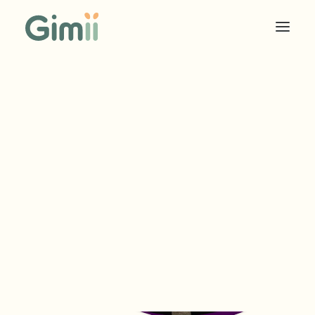
COOKIES SOLIDAIRES
ÉDITEUR
ANNONCEUR
TARIF EDITEUR
TARIF ANNONCEUR