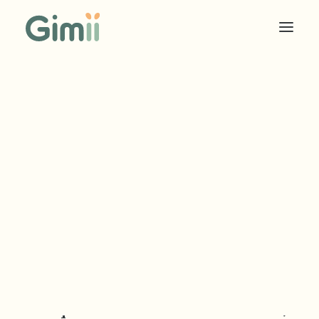
COOKIES SOLIDAIRES
ÉDITEUR
ANNONCEUR
TARIF EDITEUR
TARIF ANNONCEUR
Q
u
e
s
t
i
o
n
s
f
r
é
q
u
e
n
t
e
s
Gimii peut-il faire office de CMP
(Consent Management Plaform) ?
Avec quelle CMP fonctionne Gimii ?