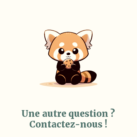
U
n
e
a
u
t
r
e
q
u
e
s
t
i
o
n
?
C
o
n
t
a
c
t
e
z
-
n
o
u
s
!