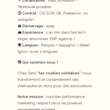
📍 Localisation :
Paris ou Madrid –
Télétravail possible
🕓 Contrat :
CDI, EOR, VIE, Freelance… on
s’adapte !
📅 Démarrage :
asap
💼 Expérience :
1 an min dans l’ad tech
(régie, annonceur, DSP, agence…)
🌍 Langues :
français / espagnol / italien
(gros + si les 3 langues)
👋 Qui sommes-nous ?
Chez Gimii,
“les cookies solidaires”
, nous
transformons le consentement des
internautes en dons pour des associations.
Notre mission
: concilier performance
marketing, respect de la vie privée et
engagement sociétal.