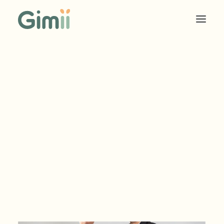
COOKIES SOLIDAIRES
ÉDITEUR
ANNONCEUR
TARIF EDITEUR
TARIF ANNONCEUR