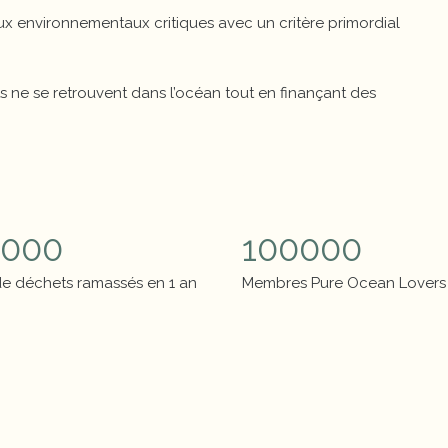
eux environnementaux critiques avec un critère primordial
ets ne se retrouvent dans l’océan tout en finançant des
fres clés
Chiffres clés
4000
100000
 de déchets ramassés en 1 an
Membres Pure Ocean Lovers